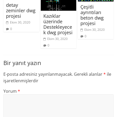
detay
Çeşitli
zeminler dwg
ayrıntıları
projesi
Kazıklar
beton dwg
üzerinde
Ekim 30, 2020
projesi
Destekleyece
0
Ekim 30, 2020
k dwg projesi
0
Ekim 30, 2020
0
Bir yanıt yazın
E-posta adresiniz yayınlanmayacak.
Gerekli alanlar
*
ile
işaretlenmişlerdir
Yorum
*