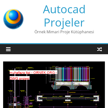
Skip
Autocad
to
content
Projeler
Örnek Mimari Proje Kütüphanesi