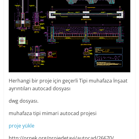
Herhangi bir proje için geçerli Tipi muhafaza İnşaat
ayrıntıları autocad dosyası
dwg dosyası.
muhafaza tipi mimari autocad projesi
proje yükle
http://ornek.org/projedetayi/autocad/26670/