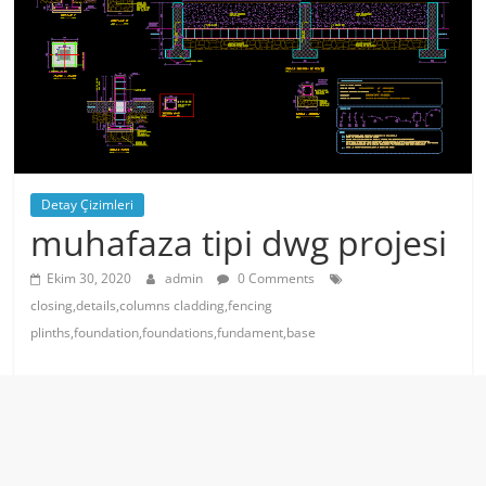
Detay Çizimleri
muhafaza tipi dwg projesi
Ekim 30, 2020
admin
0 Comments
closing,details,columns cladding,fencing
plinths,foundation,foundations,fundament,base