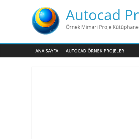
Skip
Autocad Pr
to
content
Örnek Mimari Proje Kütüphane
ANA SAYFA
AUTOCAD ÖRNEK PROJELER