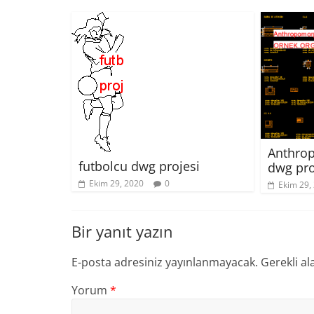
Anthro
futbolcu dwg projesi
dwg pro
Ekim 29, 2020
0
Ekim 29,
Bir yanıt yazın
E-posta adresiniz yayınlanmayacak.
Gerekli al
Yorum
*