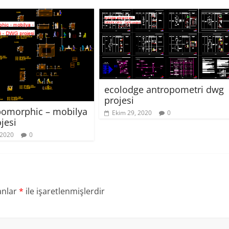
ecolodge antropometri dwg
projesi
pomorphic – mobilya
Ekim 29, 2020
0
jesi
 2020
0
anlar
*
ile işaretlenmişlerdir