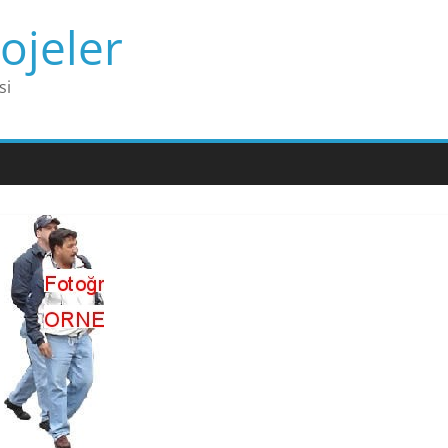
ojeler
si