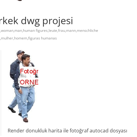
rkek dwg projesi
,woman,man,human figures,leute,frau,mann,menschliche
s,mulher,homem,figuras humanas
Render donukluk harita ile fotoğraf autocad dosyası