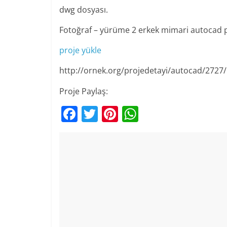
dwg dosyası.
Fotoğraf – yürüme 2 erkek mimari autocad p
proje yükle
http://ornek.org/projedetayi/autocad/2727/
Proje Paylaş:
F
T
Pi
W
a
w
nt
h
c
itt
er
at
e
er
e
s
b
st
A
o
p
o
p