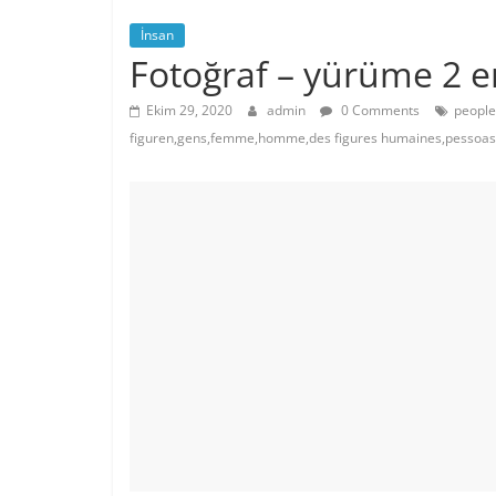
İnsan
Fotoğraf – yürüme 2 e
Ekim 29, 2020
admin
0 Comments
people
figuren,gens,femme,homme,des figures humaines,pessoa