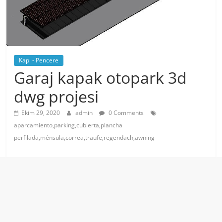
Kapı - Pencere
Garaj kapak otopark 3d
dwg projesi
Ekim 29, 2020
admin
0 Comments
aparcamiento,parking,cubierta,plancha
perfilada,ménsula,correa,traufe,regendach,awning