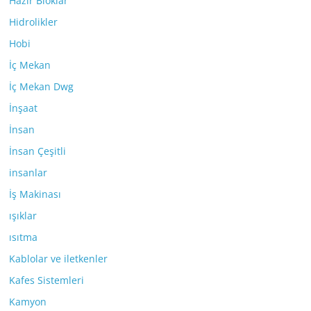
Hazır Bloklar
Hidrolikler
Hobi
İç Mekan
İç Mekan Dwg
İnşaat
İnsan
İnsan Çeşitli
insanlar
İş Makinası
ışıklar
ısıtma
Kablolar ve iletkenler
Kafes Sistemleri
Kamyon