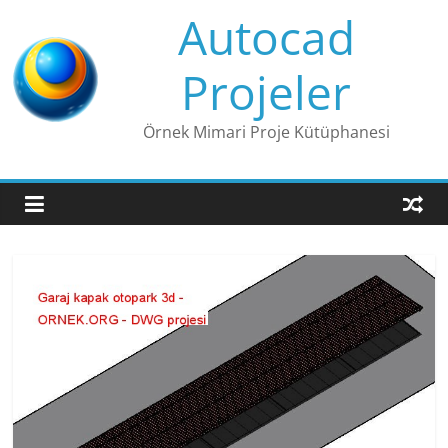
Skip
Autocad
to
content
Projeler
Örnek Mimari Proje Kütüphanesi