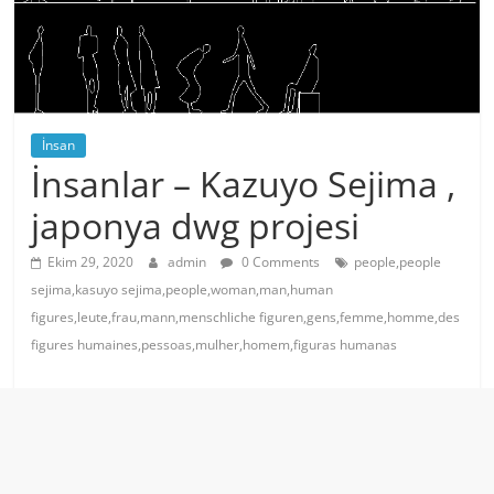
İnsan
İnsanlar – Kazuyo Sejima ,
japonya dwg projesi
Ekim 29, 2020
admin
0 Comments
people,people
sejima,kasuyo sejima,people,woman,man,human
figures,leute,frau,mann,menschliche figuren,gens,femme,homme,des
figures humaines,pessoas,mulher,homem,figuras humanas