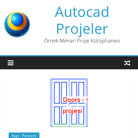
Skip
Autocad
to
content
Projeler
Örnek Mimari Proje Kütüphanesi
Kapı - Pencere