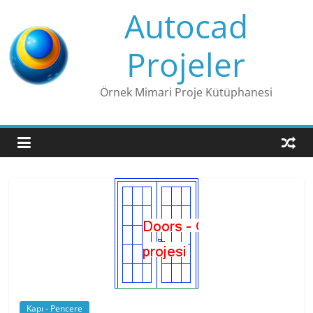
Skip
Autocad
to
content
Projeler
Örnek Mimari Proje Kütüphanesi
Kapı - Pencere