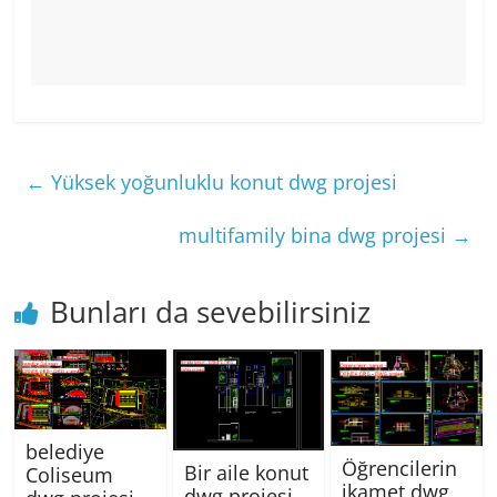
←
Yüksek yoğunluklu konut dwg projesi
multifamily bina dwg projesi
→
Bunları da sevebilirsiniz
belediye
Öğrencilerin
Bir aile konut
Coliseum
ikamet dwg
dwg projesi