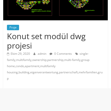
Proje
Konut set modül dwg
projesi
Ekim 29, 2020
admin
0 Comments
single-
family,multifamily,ownership,partnership,multi-family,group
home,condo,apartment,multifamily
housing,building,eigenverantwortung,partnerschaft,mehrfamilien,gru
p