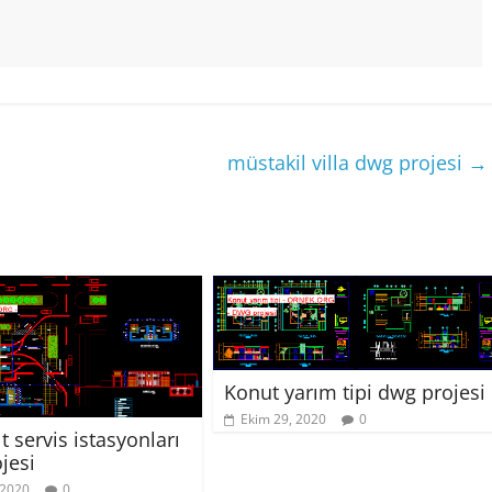
müstakil villa dwg projesi
→
Konut yarım tipi dwg projesi
Ekim 29, 2020
0
 servis istasyonları
jesi
 2020
0