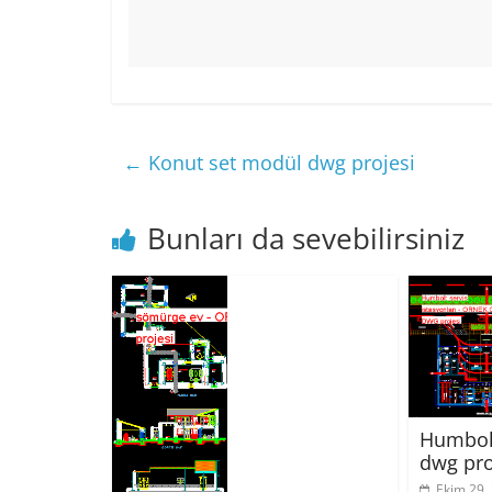
←
Konut set modül dwg projesi
Bunları da sevebilirsiniz
Humbolt
dwg pro
Ekim 29,