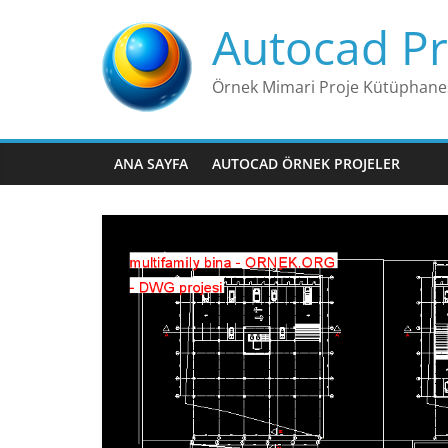
Skip
Autocad Pr
to
content
Örnek Mimari Proje Kütüphane
ANA SAYFA
AUTOCAD ÖRNEK PROJELER