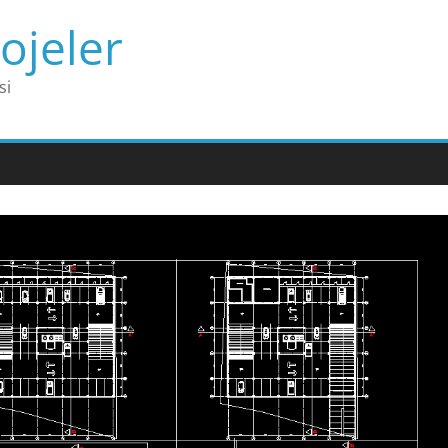
ojeler
si