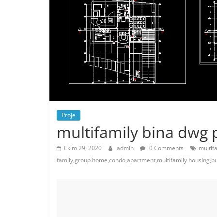
Proje
multifamily bina dwg p
Ekim 29, 2020
admin
0 Comments
multif
family,group home,condo,apartment,multifamily housing,bu