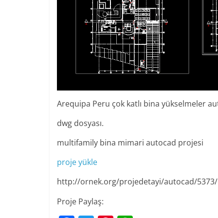
Arequipa Peru çok katlı bina yükselmeler a
dwg dosyası.
multifamily bina mimari autocad projesi
proje yükle
http://ornek.org/projedetayi/autocad/5373/
Proje Paylaş: