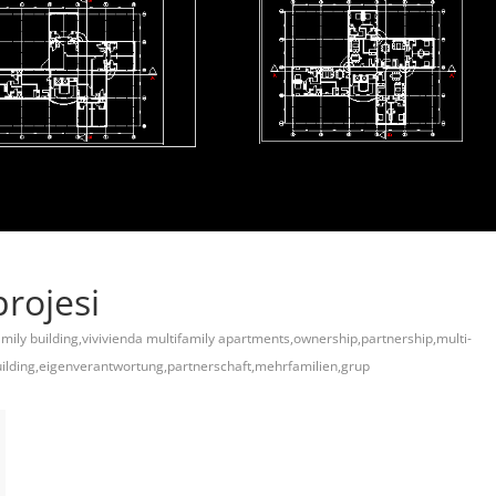
rojesi
amily building,vivivienda multifamily apartments,ownership,partnership,multi-
ilding,eigenverantwortung,partnerschaft,mehrfamilien,grup