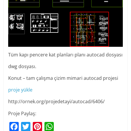
Tüm kapı pencere kat planları planı autocad dosyası
dwg dosyası.
Konut – tam çalışma çizim mimari autocad projesi
proje yükle
http://ornek.org/projedetayi/autocad/6406/
Proje Paylaş:
F
T
Pi
W