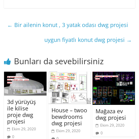
←
Bir ailenin konut , 3 yatak odası dwg projesi
uygun fiyatlı konut dwg projesi
→
Bunları da sevebilirsiniz
3d yürüyüş
ile kilise
House – twoo
Mağaza ev
proje dwg
bewdrooms
dwg projesi
projesi
dwg projesi
Ekim 29, 2020
Ekim 29, 2020
Ekim 29, 2020
0
0
0