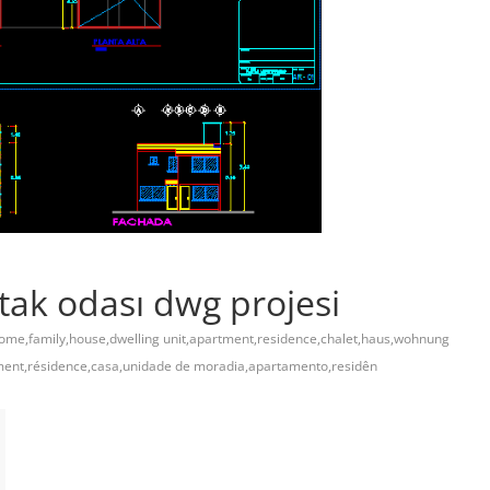
atak odası dwg projesi
home,family,house,dwelling unit,apartment,residence,chalet,haus,wohnung
ement,résidence,casa,unidade de moradia,apartamento,residên