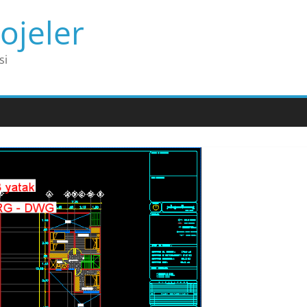
ojeler
si