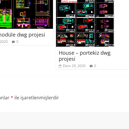
odüle dwg projesi
 2020
0
House – portekiz dwg
projesi
Ekim 29, 2020
0
anlar
*
ile işaretlenmişlerdir