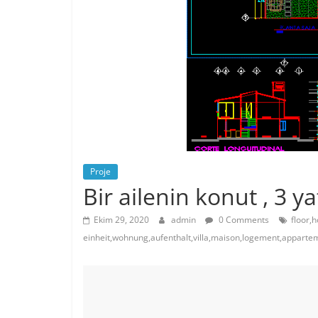
Proje
Bir ailenin konut , 3 y
Ekim 29, 2020
admin
0 Comments
floor,
einheit,wohnung,aufenthalt,villa,maison,logement,appart