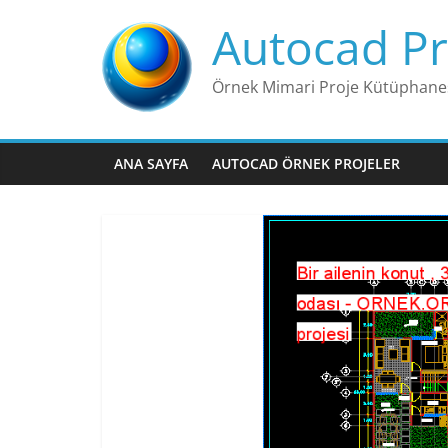
Skip
Autocad Pr
to
content
Örnek Mimari Proje Kütüphane
ANA SAYFA
AUTOCAD ÖRNEK PROJELER