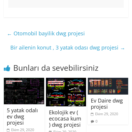
←
Otomobil bayilik dwg projesi
Bir ailenin konut , 3 yatak odası dwg projesi
→
Bunları da sevebilirsiniz
Ev Daire dwg
projesi
5 yatak odalı
Ekolojik ev (
Ekim 29, 2020
ev dwg
ecocasa kum
0
projesi
) dwg projesi
Ekim 29, 2020
Ekim 29, 2020