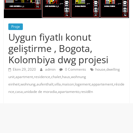
Proje
Uygun fiyatlı konut
geliştirme , Bogota,
Kolombiya dwg projesi
Ekim 29, 2020
admin
0 Comments
house,dwelling
unit,apartment,residence,chalet,haus,wohnung
einheit,wohnung,aufenthalt,villa,maison,logement,appartement,réside
nce,casa,unidade de moradia,apartamento,residên