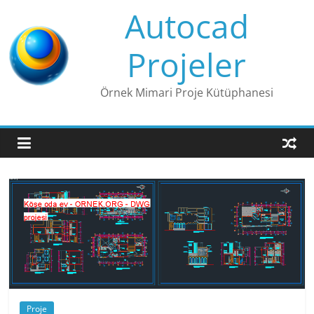
Skip
Autocad
to
content
Projeler
Örnek Mimari Proje Kütüphanesi
Proje