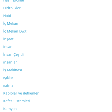
Hazır Bloklar
Hidrolikler
Hobi
İç Mekan
İç Mekan Dwg
İnşaat
İnsan
İnsan Çeşitli
insanlar
İş Makinası
ışıklar
ısıtma
Kablolar ve iletkenler
Kafes Sistemleri
Kamyon