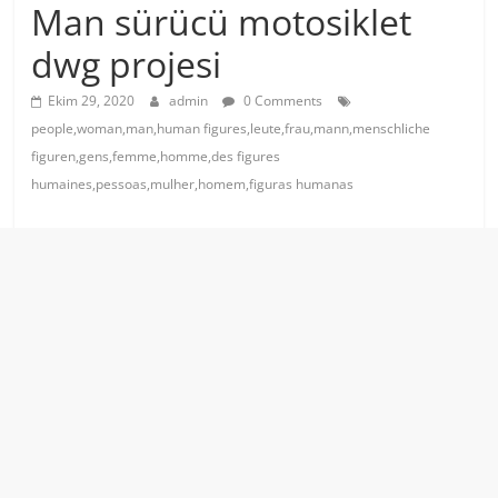
Man sürücü motosiklet
dwg projesi
Ekim 29, 2020
admin
0 Comments
people,woman,man,human figures,leute,frau,mann,menschliche
figuren,gens,femme,homme,des figures
humaines,pessoas,mulher,homem,figuras humanas