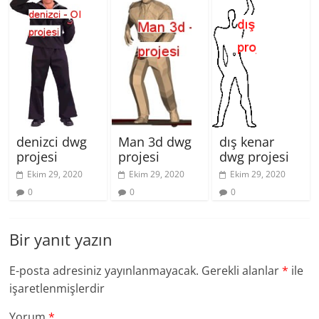
Man 3d dwg
denizci dwg
dış kenar
projesi
projesi
dwg projesi
Ekim 29, 2020
Ekim 29, 2020
Ekim 29, 2020
0
0
0
Bir yanıt yazın
E-posta adresiniz yayınlanmayacak.
Gerekli alanlar
*
ile
işaretlenmişlerdir
Yorum
*