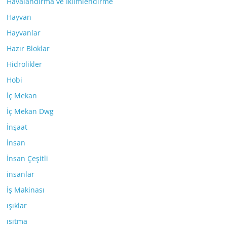
Havalandırma ve İklimlendirme
Hayvan
Hayvanlar
Hazır Bloklar
Hidrolikler
Hobi
İç Mekan
İç Mekan Dwg
İnşaat
İnsan
İnsan Çeşitli
insanlar
İş Makinası
ışıklar
ısıtma