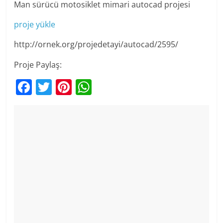
Man sürücü motosiklet mimari autocad projesi
proje yükle
http://ornek.org/projedetayi/autocad/2595/
Proje Paylaş:
F
T
Pi
W
a
w
nt
h
c
itt
er
at
e
er
e
s
b
st
A
o
p
o
p
k