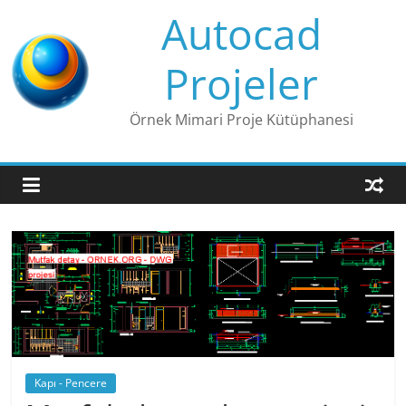
Skip
Autocad
to
content
Projeler
Örnek Mimari Proje Kütüphanesi
Kapı - Pencere