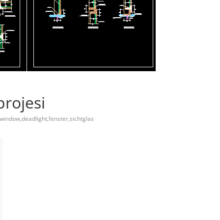
rojesi
,window,deadlight,fenster,sichtglas