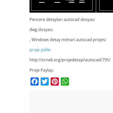
Pencere detayları autocad dosyası
dwg dosyası.
, Windows detay mimari autocad projesi
proje yükle
http://ornek.org/projedetayi/autocad/795/
Proje Paylaş:
F
T
Pi
W
a
w
nt
h
c
itt
er
at
e
er
e
s