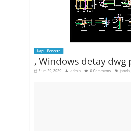
Kapı - Pencere
, Windows detay dwg p
Ekim 29, 2020
admin
0 Comments
janela