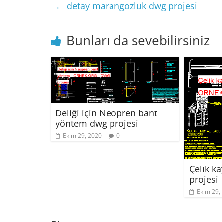
←
detay marangozluk dwg projesi
Bunları da sevebilirsiniz
Deliği için Neopren bant
yöntem dwg projesi
Ekim 29, 2020
0
Çelik k
projesi
Ekim 29,