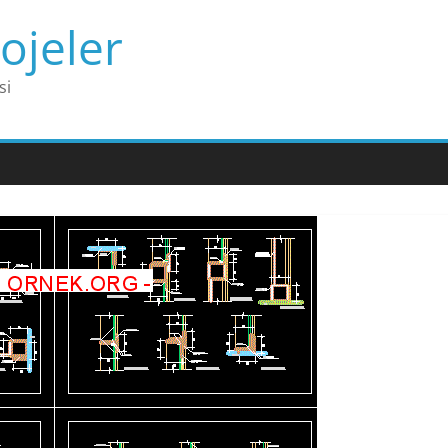
ojeler
si