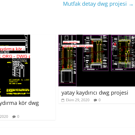
Mutfak detay dwg projesi
→
yatay kaydırıcı dwg projesi
Ekim 29, 2020
0
aydırma kör dwg
 2020
0