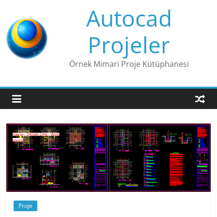
Skip
Autocad
to
content
Projeler
Örnek Mimari Proje Kütüphanesi
Proje