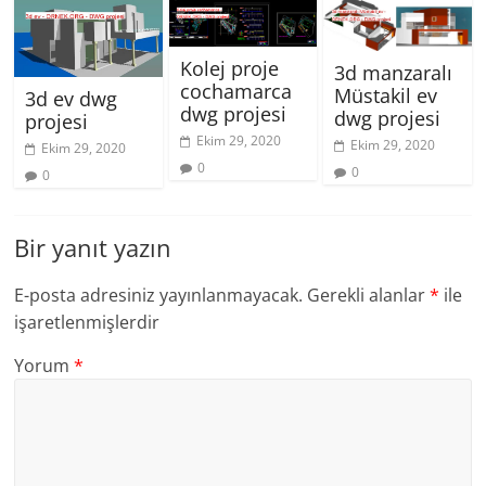
Kolej proje
3d manzaralı
cochamarca
Müstakil ev
3d ev dwg
dwg projesi
dwg projesi
projesi
Ekim 29, 2020
Ekim 29, 2020
Ekim 29, 2020
0
0
0
Bir yanıt yazın
E-posta adresiniz yayınlanmayacak.
Gerekli alanlar
*
ile
işaretlenmişlerdir
Yorum
*