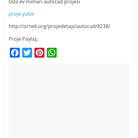
Oda ev mimari autocad projesi
proje yükle
http://ornek.org/projedetayi/autocad/8238/
Proje Paylaş:
F
T
Pi
W
a
w
nt
h
c
itt
er
at
e
er
e
s
b
st
A
o
p
o
p
k