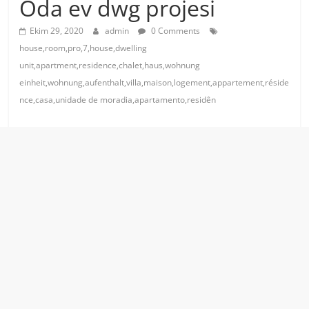
Oda ev dwg projesi
Ekim 29, 2020
admin
0 Comments
house,room,pro,7,house,dwelling
unit,apartment,residence,chalet,haus,wohnung
einheit,wohnung,aufenthalt,villa,maison,logement,appartement,réside
nce,casa,unidade de moradia,apartamento,residên