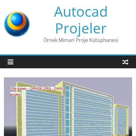
Skip
Autocad
to
content
Projeler
Örnek Mimari Proje Kütüphanesi