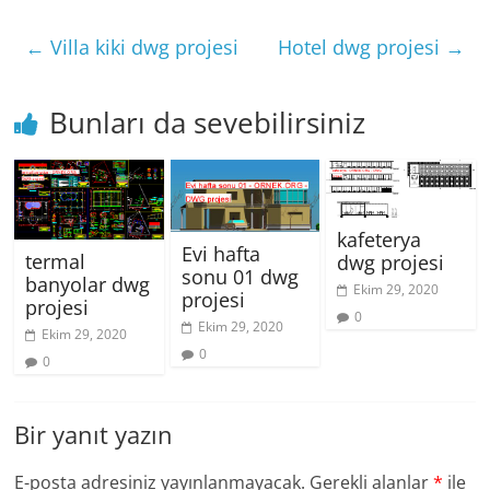
←
Villa kiki dwg projesi
Hotel dwg projesi
→
Bunları da sevebilirsiniz
kafeterya
Evi hafta
termal
dwg projesi
sonu 01 dwg
banyolar dwg
Ekim 29, 2020
projesi
projesi
0
Ekim 29, 2020
Ekim 29, 2020
0
0
Bir yanıt yazın
E-posta adresiniz yayınlanmayacak.
Gerekli alanlar
*
ile