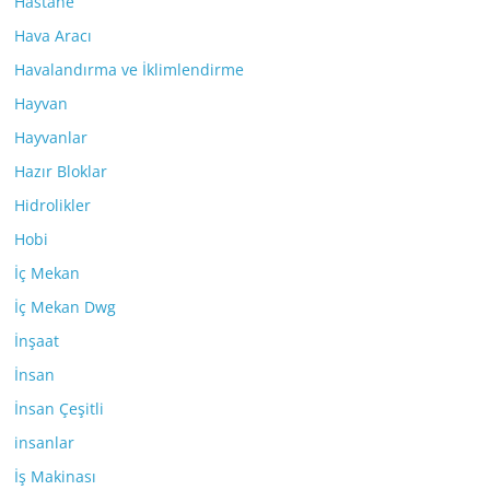
Hastane
Hava Aracı
Havalandırma ve İklimlendirme
Hayvan
Hayvanlar
Hazır Bloklar
Hidrolikler
Hobi
İç Mekan
İç Mekan Dwg
İnşaat
İnsan
İnsan Çeşitli
insanlar
İş Makinası