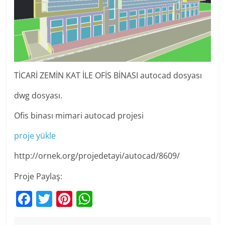
TİCARİ ZEMİN KAT İLE OFİS BİNASI autocad dosyası
dwg dosyası.
Ofis binası mimari autocad projesi
proje yükle
http://ornek.org/projedetayi/autocad/8609/
Proje Paylaş:
F
T
Pi
W
a
w
nt
h