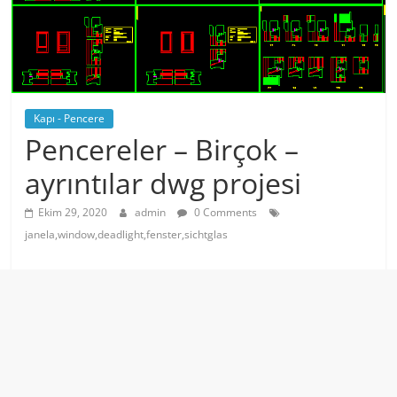
Kapı - Pencere
Pencereler – Birçok –
ayrıntılar dwg projesi
Ekim 29, 2020
admin
0 Comments
janela,window,deadlight,fenster,sichtglas