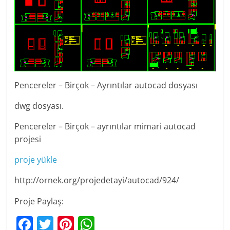
Pencereler – Birçok – Ayrıntılar autocad dosyası
dwg dosyası.
Pencereler – Birçok – ayrıntılar mimari autocad
projesi
proje yükle
http://ornek.org/projedetayi/autocad/924/
Proje Paylaş:
F
T
Pi
W