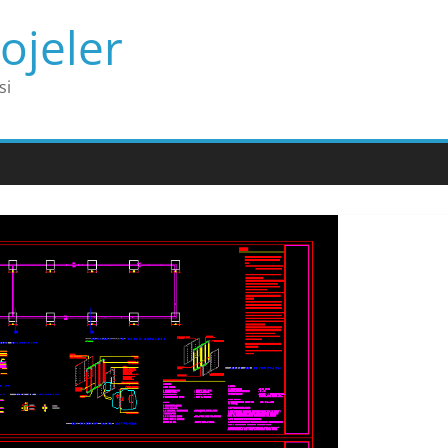
ojeler
si