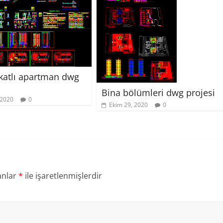
katlı apartman dwg
Bina bölümleri dwg projesi
 2020
0
Ekim 29, 2020
0
anlar
*
ile işaretlenmişlerdir