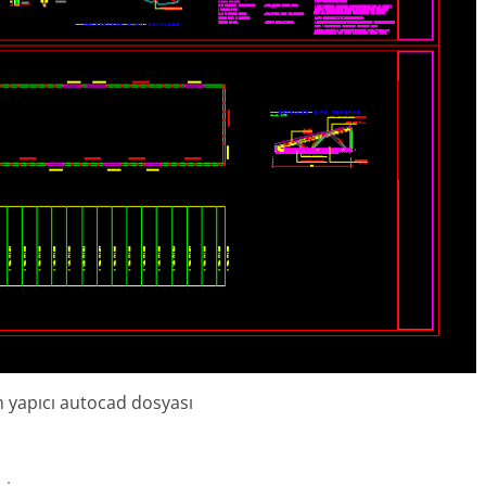
m yapıcı autocad dosyası