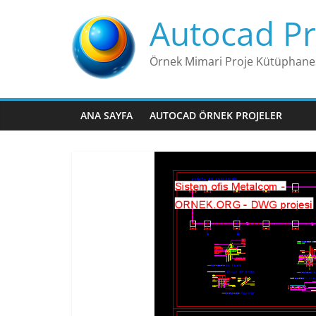
Skip
Autocad Pr
to
content
Örnek Mimari Proje Kütüphane
ANA SAYFA
AUTOCAD ÖRNEK PROJELER