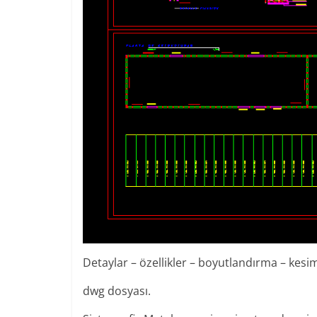
Detaylar – özellikler – boyutlandırma – kesi
dwg dosyası.