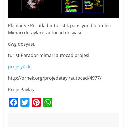
Planlar ve Peruda bir turistik pansiyon bölümleri .
Mimari detayları . autocad dosyası
dwg dosyası.
turist Parador mimari autocad projesi
proje yükle
http://ornek.org/projedetayi/autocad/4977/
Proje Paylaş:
F
T
Pi
W
a
w
nt
h
c
itt
er
at