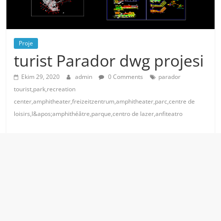
Proje
turist Parador dwg projesi
Ekim 29, 2020
admin
0 Comments
parador
tourist,park,recreation
center,amphitheater,freizeitzentrum,amphitheater,parc,centre de
loisirs,l&apos;amphithéâtre,parque,centro de lazer,anfiteatro