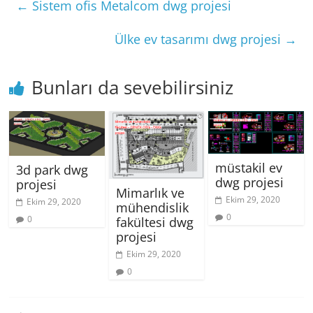
←
Sistem ofis Metalcom dwg projesi
Ülke ev tasarımı dwg projesi
→
Bunları da sevebilirsiniz
müstakil ev
3d park dwg
dwg projesi
projesi
Mimarlık ve
Ekim 29, 2020
Ekim 29, 2020
mühendislik
0
0
fakültesi dwg
projesi
Ekim 29, 2020
0