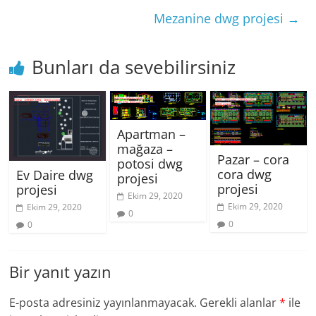
Mezanine dwg projesi
→
Bunları da sevebilirsiniz
Apartman –
mağaza –
Pazar – cora
potosi dwg
cora dwg
Ev Daire dwg
projesi
projesi
projesi
Ekim 29, 2020
Ekim 29, 2020
Ekim 29, 2020
0
0
0
Bir yanıt yazın
E-posta adresiniz yayınlanmayacak.
Gerekli alanlar
*
ile