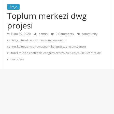
Proje
Toplum merkezi dwg
projesi
Ekim 29, 2020
admin
0 Comments
community
centre,cultural center,museum,convention
center,kulturzentrum,museum,kongresszentrum,centre
culturel,musée,centre de congrès,centro cultural,museu,centro de
convenções