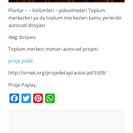
Planlar – – bölümleri – yükselmeleri Toplum
merkezleri ya da toplum merkezleri kamu yerlerdir
autocad dosyası
dwg dosyası.
Toplum merkezi mimari autocad projesi
proje yükle
http://ornek.org/projedetayi/autocad/5509/
Proje Paylaş:
F
T
Pi
W
a
w
nt
h
c
itt
er
at
e
er
e
s