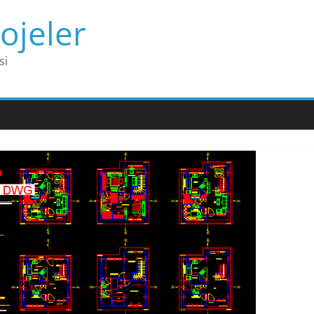
ojeler
si