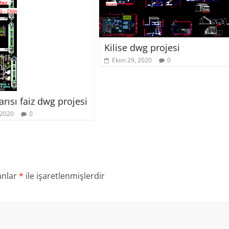
Kilise dwg projesi
Ekim 29, 2020
0
rısı faiz dwg projesi
 2020
0
anlar
*
ile işaretlenmişlerdir