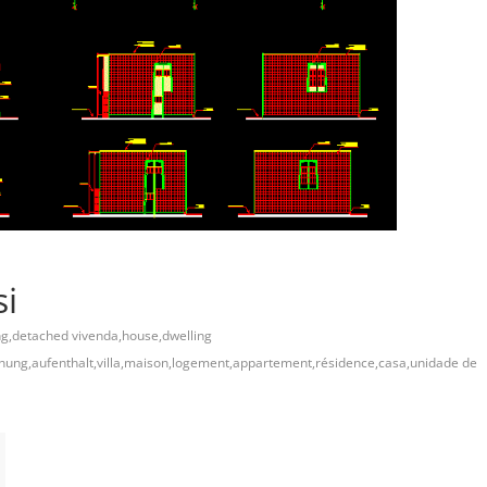
si
ng,detached vivenda,house,dwelling
nung,aufenthalt,villa,maison,logement,appartement,résidence,casa,unidade de