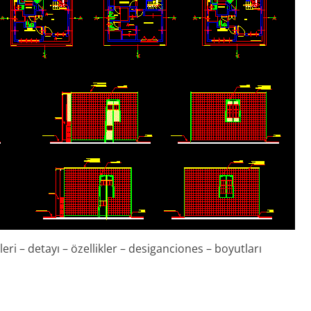
eri – detayı – özellikler – desiganciones – boyutları