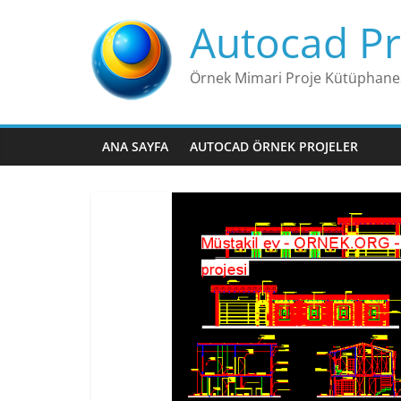
Skip
Autocad Pr
to
content
Örnek Mimari Proje Kütüphane
ANA SAYFA
AUTOCAD ÖRNEK PROJELER