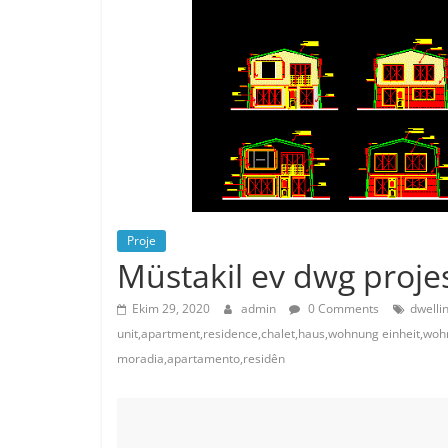
Proje
Müstakil ev dwg proje
Ekim 29, 2020
admin
0 Comments
dwelli
unit,apartment,residence,chalet,haus,wohnung einheit,woh
moradia,apartamento,residên