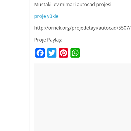
Müstakil ev mimari autocad projesi
proje yükle
http://ornek.org/projedetayi/autocad/5507/
Proje Paylaş:
F
T
Pi
W
a
w
nt
h
c
itt
er
at
e
er
e
s
b
st
A
o
p
o
p
k