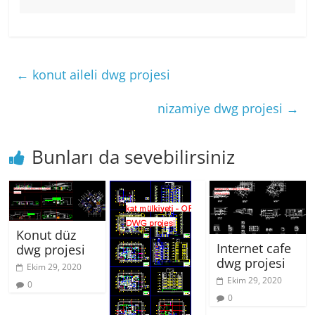
←
konut aileli dwg projesi
nizamiye dwg projesi
→
Bunları da sevebilirsiniz
Konut düz
Internet cafe
dwg projesi
dwg projesi
Ekim 29, 2020
Ekim 29, 2020
0
0