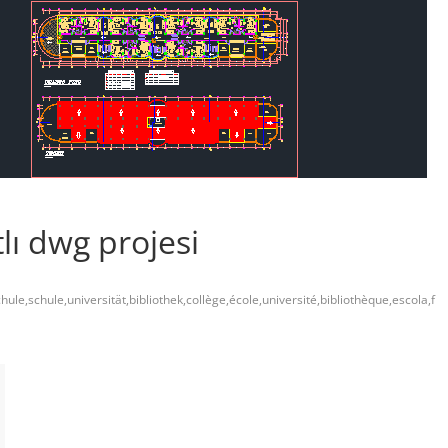
tlı dwg projesi
hule,schule,universität,bibliothek,collège,école,université,bibliothèque,escola,f