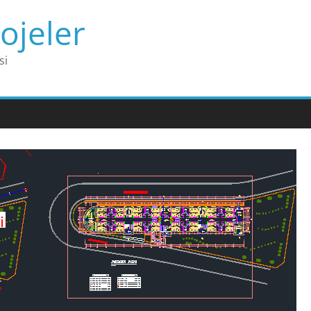
ojeler
si