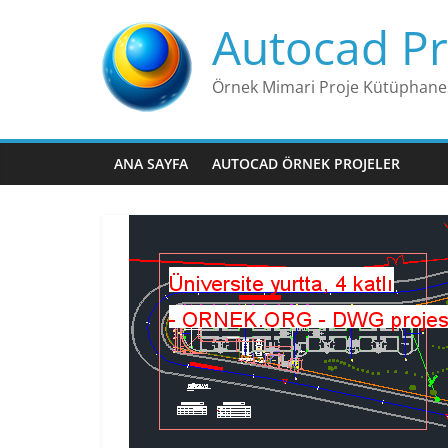
Skip
Autocad Pr
to
content
Örnek Mimari Proje Kütüphane
ANA SAYFA
AUTOCAD ÖRNEK PROJELER