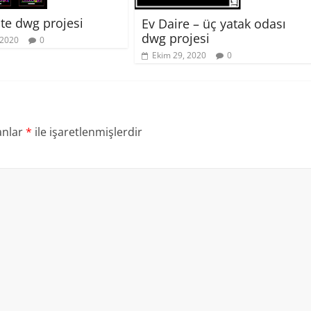
ite dwg projesi
Ev Daire – üç yatak odası
dwg projesi
 2020
0
Ekim 29, 2020
0
anlar
*
ile işaretlenmişlerdir