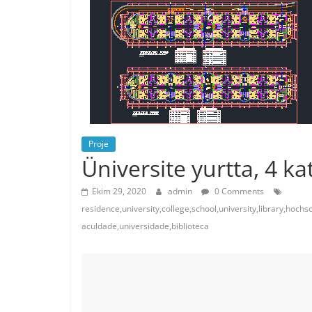
Proje
Üniversite yurtta, 4 ka
Ekim 29, 2020
admin
0 Comments
residence,university,college,school,university,library,hochsc
aculdade,universidade,biblioteca