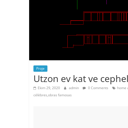
Proje
Utzon ev kat ve cephe
Ekim 29, 2020
admin
0 Comments
home a
célèbres,obras famosas