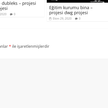
 dubleks – projesi
Eğitim kurumu bina –
jesi
projesi dwg projesi
 2020
0
Ekim 29, 2020
0
anlar
*
ile işaretlenmişlerdir