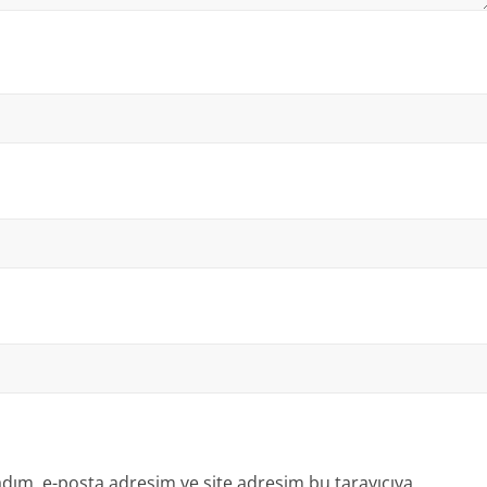
dım, e-posta adresim ve site adresim bu tarayıcıya