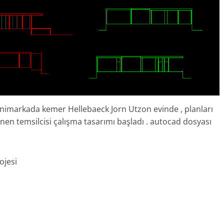
animarkada kemer Hellebaeck Jorn Utzon evinde , planları
en temsilcisi çalışma tasarımı başladı . autocad dosyası
ojesi