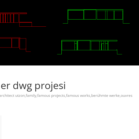
ler dwg projesi
rchitect utzon,family,famous projects,famous works,berühmte werke,ouvres