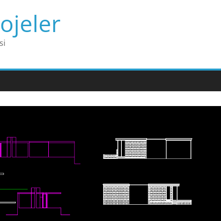
ojeler
si