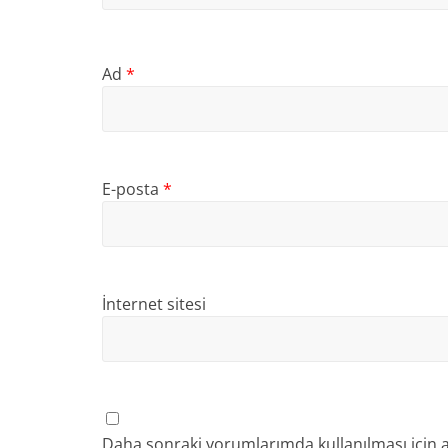
Ad
*
E-posta
*
İnternet sitesi
Daha sonraki yorumlarımda kullanılması için a