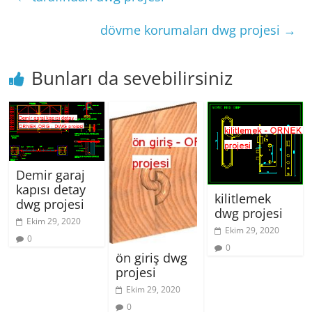
dövme korumaları dwg projesi
→
Bunları da sevebilirsiniz
Demir garaj
kapısı detay
kilitlemek
dwg projesi
dwg projesi
Ekim 29, 2020
Ekim 29, 2020
0
0
ön giriş dwg
projesi
Ekim 29, 2020
0