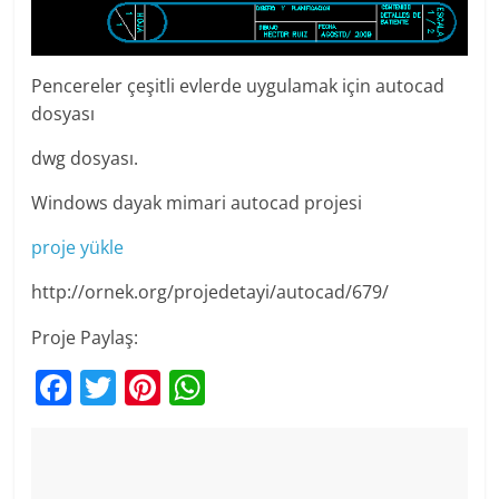
Pencereler çeşitli evlerde uygulamak için autocad
dosyası
dwg dosyası.
Windows dayak mimari autocad projesi
proje yükle
http://ornek.org/projedetayi/autocad/679/
Proje Paylaş:
F
T
Pi
W
a
w
nt
h
c
itt
er
at
e
er
e
s