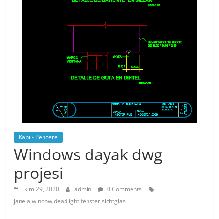
Kapı - Pencere
Windows dayak dwg
projesi
Ekim 29, 2020
admin
0 Comments
janela,window,deadlight,fenster,sichtglas