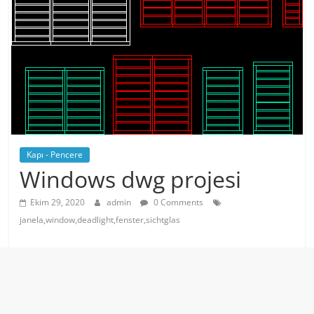
Kapı - Pencere
Windows dwg projesi
Ekim 29, 2020
admin
0 Comments
janela,window,deadlight,fenster,sichtglas