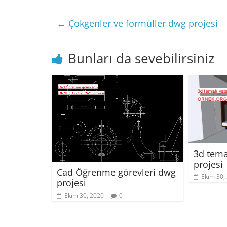
←
Çokgenler ve formüller dwg projesi
Bunları da sevebilirsiniz
3d tema
projesi
Cad Öğrenme görevleri dwg
Ekim 30,
projesi
Ekim 30, 2020
0