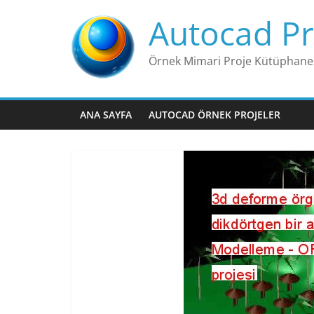
Skip
Autocad Pr
to
content
Örnek Mimari Proje Kütüphane
ANA SAYFA
AUTOCAD ÖRNEK PROJELER