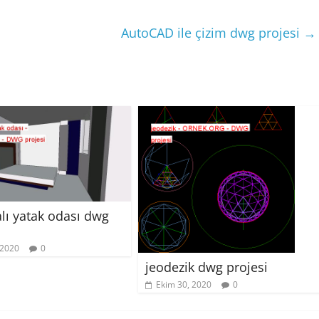
AutoCAD ile çizim dwg projesi
→
lı yatak odası dwg
 2020
0
jeodezik dwg projesi
Ekim 30, 2020
0