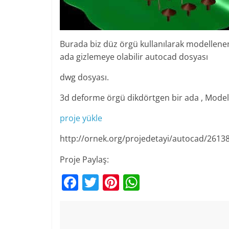
Burada biz düz örgü kullanılarak modellene
ada gizlemeye olabilir autocad dosyası
dwg dosyası.
3d deforme örgü dikdörtgen bir ada , Mode
proje yükle
http://ornek.org/projedetayi/autocad/2613
Proje Paylaş:
F
T
Pi
W
a
w
nt
h
c
itt
er
at