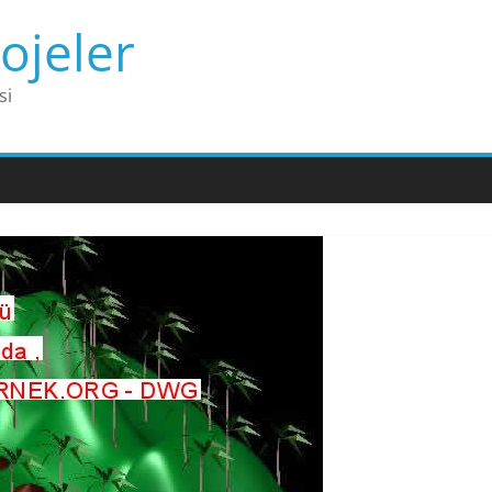
ojeler
si