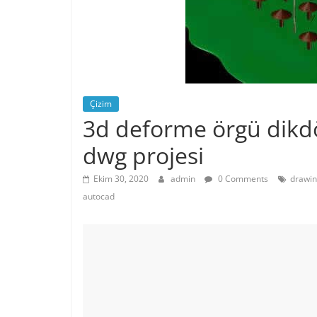
Çizim
3d deforme örgü dikd
dwg projesi
Ekim 30, 2020
admin
0 Comments
drawin
autocad