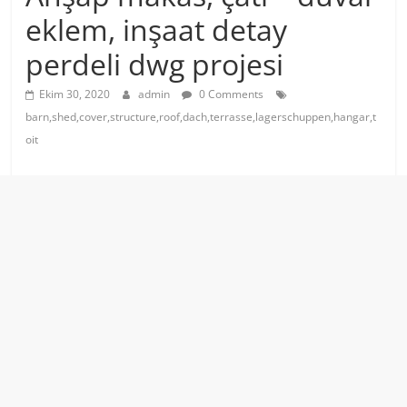
eklem, inşaat detay
perdeli dwg projesi
Ekim 30, 2020
admin
0 Comments
barn,shed,cover,structure,roof,dach,terrasse,lagerschuppen,hangar,t
oit