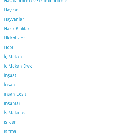
Havalandırma ve İklimlendirme
Hayvan
Hayvanlar
Hazır Bloklar
Hidrolikler
Hobi
İç Mekan
İç Mekan Dwg
İnşaat
İnsan
İnsan Çeşitli
insanlar
İş Makinası
ışıklar
ısıtma