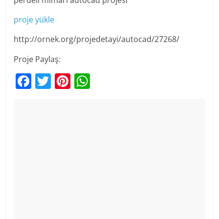
proje yükle
http://ornek.org/projedetayi/autocad/27268/
Proje Paylaş:
F
T
Pi
W
a
w
nt
h
c
itt
er
at
e
er
e
s
b
st
A
o
p
o
p
k