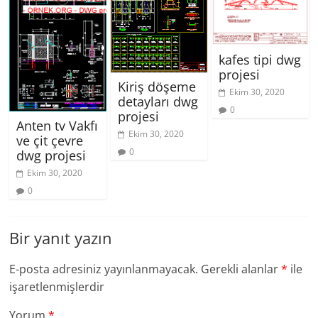
kafes tipi dwg
projesi
Kiriş döşeme
Ekim 30, 2020
detayları dwg
0
projesi
Anten tv Vakfı
Ekim 30, 2020
ve çit çevre
0
dwg projesi
Ekim 30, 2020
0
Bir yanıt yazın
E-posta adresiniz yayınlanmayacak.
Gerekli alanlar
*
ile
işaretlenmişlerdir
Yorum
*