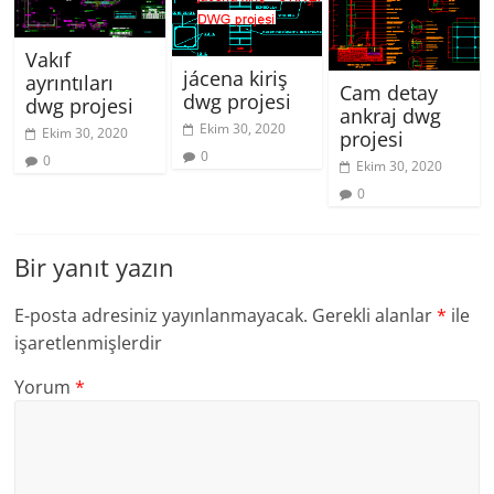
Vakıf
jácena kiriş
ayrıntıları
Cam detay
dwg projesi
dwg projesi
ankraj dwg
Ekim 30, 2020
Ekim 30, 2020
projesi
0
0
Ekim 30, 2020
0
Bir yanıt yazın
E-posta adresiniz yayınlanmayacak.
Gerekli alanlar
*
ile
işaretlenmişlerdir
Yorum
*