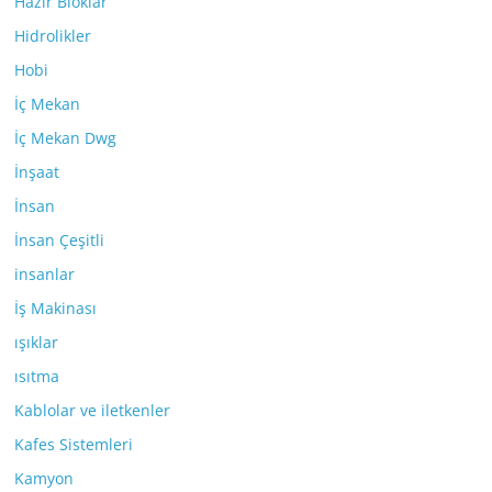
Hazır Bloklar
Hidrolikler
Hobi
İç Mekan
İç Mekan Dwg
İnşaat
İnsan
İnsan Çeşitli
insanlar
İş Makinası
ışıklar
ısıtma
Kablolar ve iletkenler
Kafes Sistemleri
Kamyon