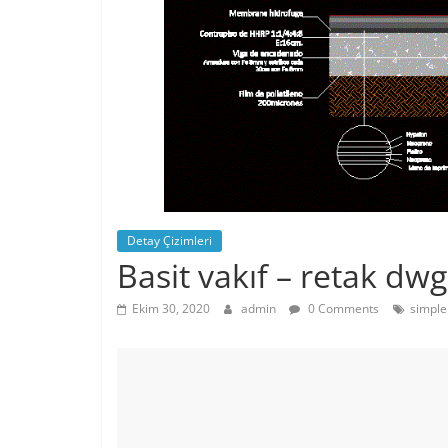
Detay Çizimleri
Basit vakıf – retak dwg
Ekim 30, 2020
admin
0 Comments
simple