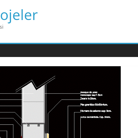
ojeler
si