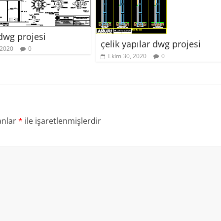
dwg projesi
çelik yapılar dwg projesi
 2020
0
Ekim 30, 2020
0
anlar
*
ile işaretlenmişlerdir