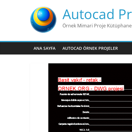
Skip
Autocad Pr
to
content
Örnek Mimari Proje Kütüphane
ANA SAYFA
AUTOCAD ÖRNEK PROJELER