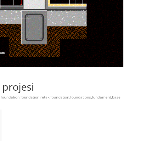
 projesi
 foundation,foundation retak,foundation,foundations,fundament,base