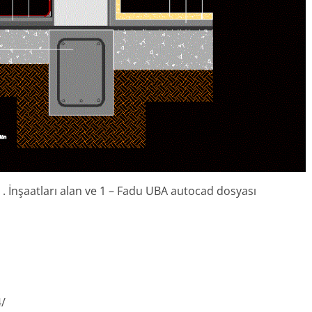
ı . İnşaatları alan ve 1 – Fadu UBA autocad dosyası
4/