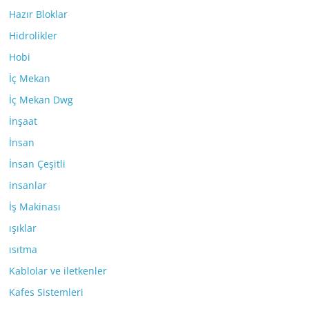
Hazır Bloklar
Hidrolikler
Hobi
İç Mekan
İç Mekan Dwg
İnşaat
İnsan
İnsan Çeşitli
insanlar
İş Makinası
ışıklar
ısıtma
Kablolar ve iletkenler
Kafes Sistemleri