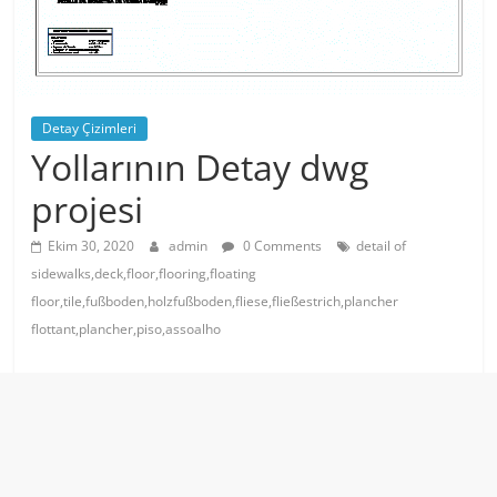
Detay Çizimleri
Yollarının Detay dwg
projesi
Ekim 30, 2020
admin
0 Comments
detail of
sidewalks,deck,floor,flooring,floating
floor,tile,fußboden,holzfußboden,fliese,fließestrich,plancher
flottant,plancher,piso,assoalho