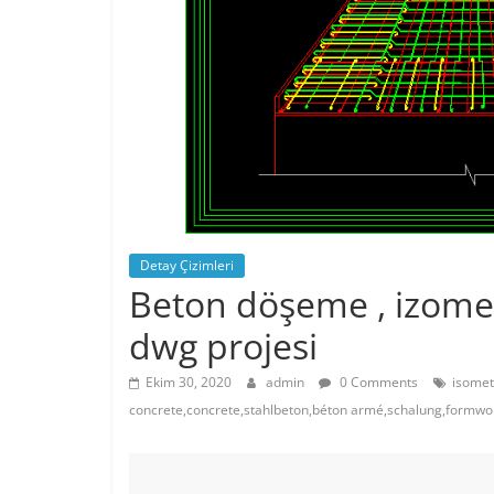
Detay Çizimleri
Beton döşeme , izomet
dwg projesi
Ekim 30, 2020
admin
0 Comments
isometr
concrete,concrete,stahlbeton,béton armé,schalung,formwo