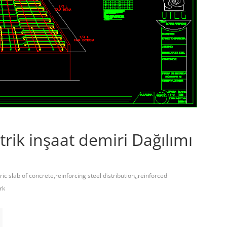
rik inşaat demiri Dağılımı
ic slab of concrete,reinforcing steel distribution,,reinforced
rk