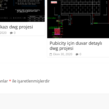
kazı dwg projesi
 2020
0
Pubicity için duvar detaylı
dwg projesi
Ekim 30, 2020
0
anlar
*
ile işaretlenmişlerdir