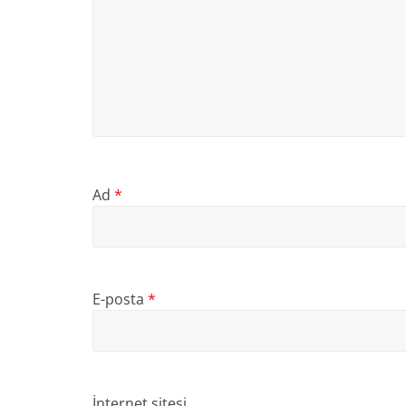
Ad
*
E-posta
*
İnternet sitesi