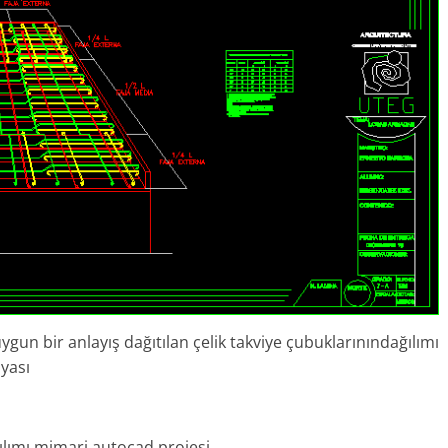
n bir anlayış dağıtılan çelik takviye çubuklarınındağılımı
yası
ılımı mimari autocad projesi