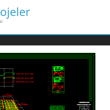
ojeler
si