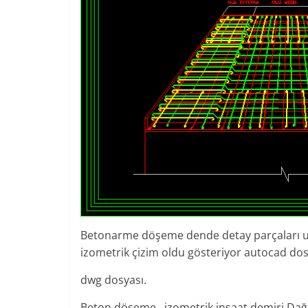
Betonarme döşeme dende detay parçaları uygu
izometrik çizim oldu gösteriyor autocad dos
dwg dosyası.
Beton döşeme , izometrik inşaat demiri Dağ