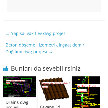
←
Yapısal vakıf ev dwg projesi
Beton döşeme , izometrik inşaat demiri
Dağılımı dwg projesi
→
Bunları da sevebilirsiniz
Drains dwg
Fayans 3d
projesi