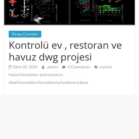
Detay Çizimleri
Kontrolü ev , restoran ve
havuz dwg projesi
Ekim 30, 2020
admin
0 Comments
control
house,foundation and structure
detail,foundation,foundations,fundament,base