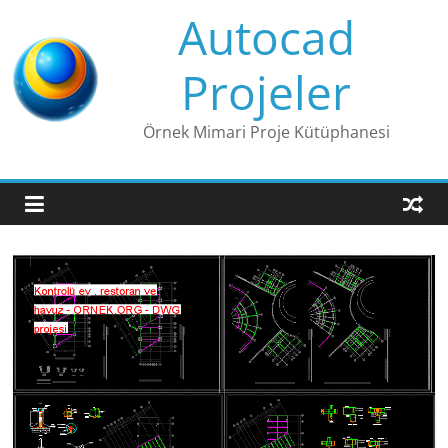
Skip
Autocad
to
content
Projeler
Örnek Mimari Proje Kütüphanesi