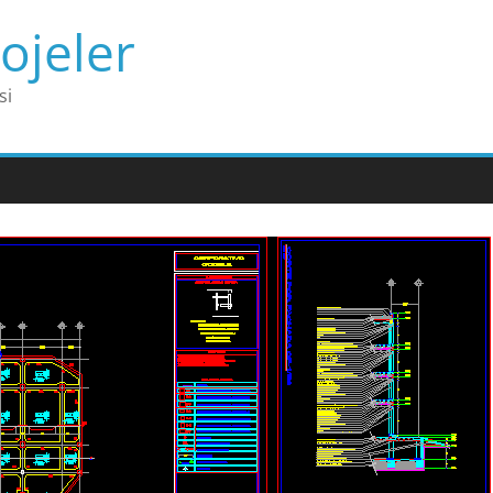
ojeler
si