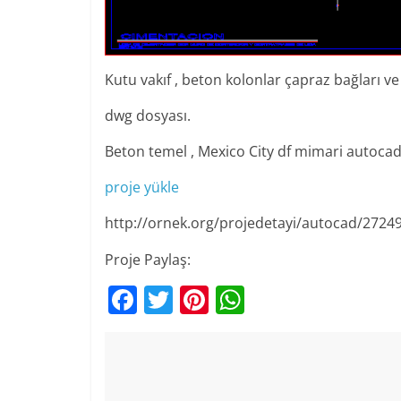
Kutu vakıf , beton kolonlar çapraz bağları ve
dwg dosyası.
Beton temel , Mexico City df mimari autocad
proje yükle
http://ornek.org/projedetayi/autocad/2724
Proje Paylaş:
F
T
Pi
W
a
w
nt
h
c
itt
er
at
e
er
e
s