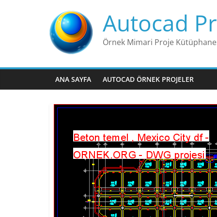
Skip
Autocad Pr
to
content
Örnek Mimari Proje Kütüphane
ANA SAYFA
AUTOCAD ÖRNEK PROJELER