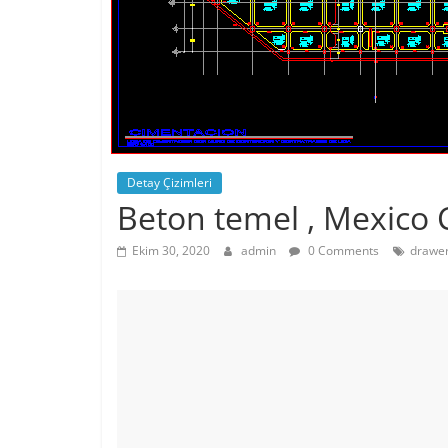
Detay Çizimleri
Beton temel , Mexico C
Ekim 30, 2020
admin
0 Comments
drawer