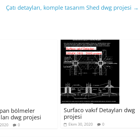
Çatı detayları, komple tasarım Shed dwg projesi
→
Surfaco vakıf Detayları dwg
çıpan bölmeler
projesi
ları dwg projesi
Ekim 30, 2020
0
 2020
0