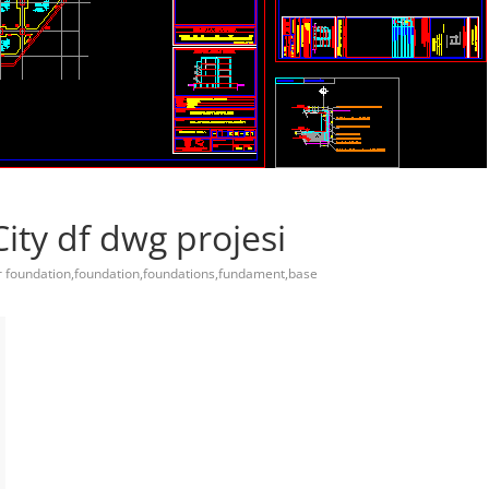
ity df dwg projesi
 foundation,foundation,foundations,fundament,base