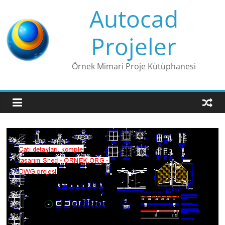
Skip
Autocad
to
content
Projeler
Örnek Mimari Proje Kütüphanesi