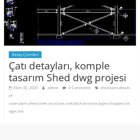
Detay Çizimleri
Çatı detayları, komple
tasarım Shed dwg projesi
Ekim 30, 2020
admin
0 Comments
shed,barn,details
of
cover,barn,shed,cover,structure,roof,dach,terrasse,lagerschuppen,ha
ngar,toit