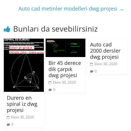
Auto cad metinler modelleri dwg projesi
→
Bunları da sevebilirsiniz
Auto cad
2000 dersler
dwg projesi
Bir 45 derece
Ekim 30, 2020
dik çarpık
0
dwg projesi
Ekim 30, 2020
0
Durero en
spiral iz dwg
projesi
Ekim 30, 2020
0