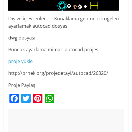
Dış ve iç evrenler – – Konaklama geometrik öğeleri
ayarlamak autocad dosyası
dwg dosyası.
Boncuk ayarlama mimari autocad projesi
proje yükle
http://ornek.org/projedetayi/autocad/26320/
Proje Paylaş:
F
T
Pi
W
a
w
nt
h
c
itt
er
at
e
er
e
s