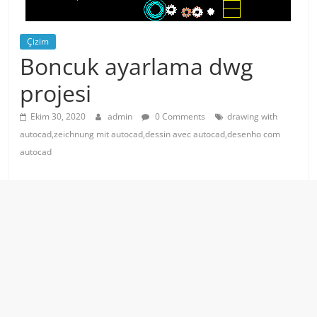
Çizim
Boncuk ayarlama dwg
projesi
Ekim 30, 2020
admin
0 Comments
drawing with
autocad,zeichnung mit autocad,dessin avec autocad,desenho com
autocad