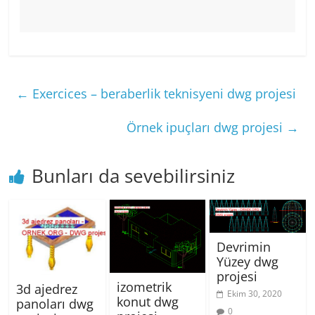
←
Exercices – beraberlik teknisyeni dwg projesi
Örnek ipuçları dwg projesi
→
Bunları da sevebilirsiniz
Devrimin
Yüzey dwg
projesi
izometrik
3d ajedrez
Ekim 30, 2020
konut dwg
panoları dwg
0