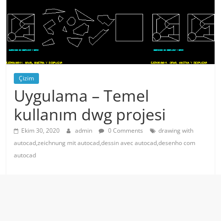
Çizim
Uygulama – Temel
kullanım dwg projesi
Ekim 30, 2020
admin
0 Comments
drawing with
autocad,zeichnung mit autocad,dessin avec autocad,desenho com
autocad