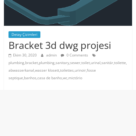
Detay Çizimleri
Bracket 3d dwg projesi
Ekim 30, 2020
admin
0 Comments
plumbing,bracket,plumbing,sanitary,sewer,toilet,urinal,sanitär,toilette,
abwasserkanal,wasser klosett,toilettes,urinoir,fosse
septique,banhos,casa de banho,wc,mictório