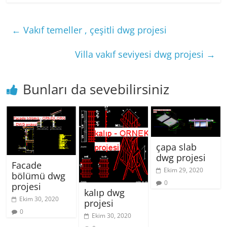
←
Vakıf temeller , çeşitli dwg projesi
Villa vakıf seviyesi dwg projesi
→
Bunları da sevebilirsiniz
çapa slab
dwg projesi
Facade
Ekim 29, 2020
bölümü dwg
0
projesi
kalıp dwg
Ekim 30, 2020
projesi
0
Ekim 30, 2020