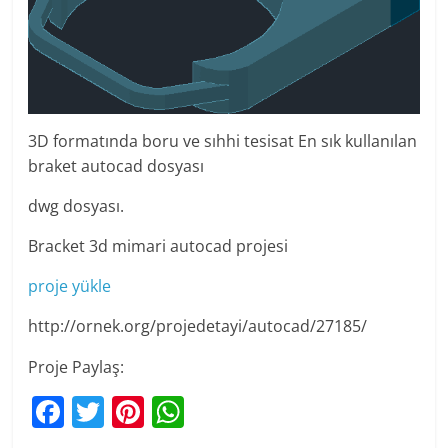
3D formatında boru ve sıhhi tesisat En sık kullanılan
braket autocad dosyası
dwg dosyası.
Bracket 3d mimari autocad projesi
proje yükle
http://ornek.org/projedetayi/autocad/27185/
Proje Paylaş:
F
T
Pi
W
a
w
nt
h