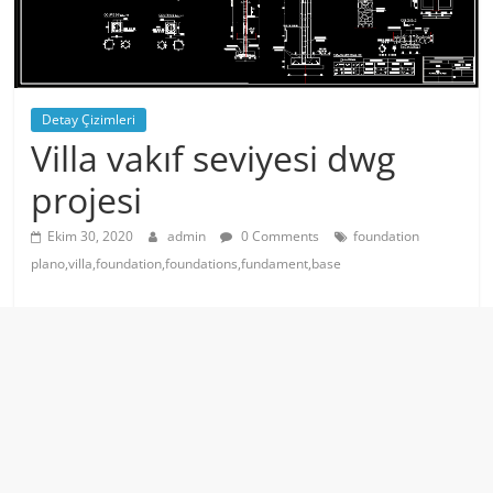
Detay Çizimleri
Villa vakıf seviyesi dwg
projesi
Ekim 30, 2020
admin
0 Comments
foundation
plano,villa,foundation,foundations,fundament,base