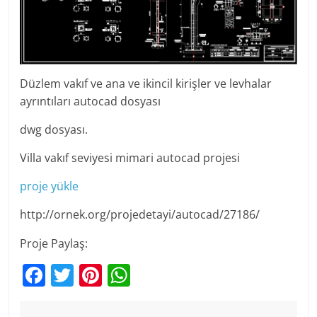
Düzlem vakıf ve ana ve ikincil kirişler ve levhalar
ayrıntıları autocad dosyası
dwg dosyası.
Villa vakıf seviyesi mimari autocad projesi
proje yükle
http://ornek.org/projedetayi/autocad/27186/
Proje Paylaş:
F
T
Pi
W
a
w
nt
h