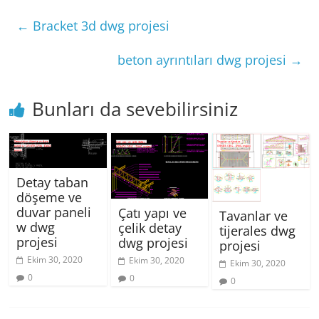
←
Bracket 3d dwg projesi
beton ayrıntıları dwg projesi
→
Bunları da sevebilirsiniz
Detay taban
döşeme ve
duvar paneli
Çatı yapı ve
Tavanlar ve
w dwg
çelik detay
tijerales dwg
projesi
dwg projesi
projesi
Ekim 30, 2020
Ekim 30, 2020
Ekim 30, 2020
0
0
0