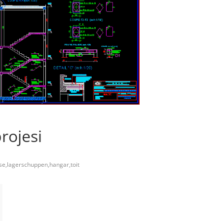
rojesi
sse,lagerschuppen,hangar,toit