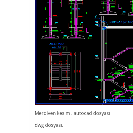
Merdiven kesim . autocad dosyası
dwg dosyası.