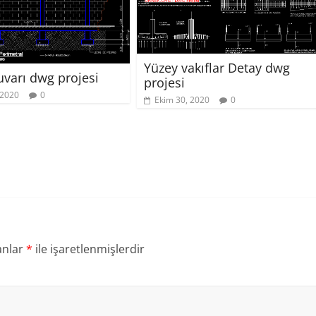
Yüzey vakıflar Detay dwg
uvarı dwg projesi
projesi
 2020
0
Ekim 30, 2020
0
anlar
*
ile işaretlenmişlerdir