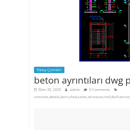
Detay Çizimleri
beton ayrıntıları dwg p
Ekim 30, 2020
admin
0 Comments
concrete,details,barn,shed,cover,structure,roof,dach,terra