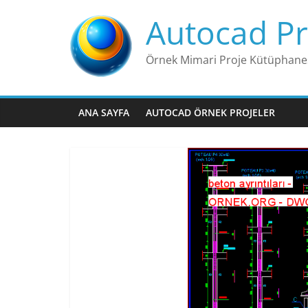
Skip
Autocad Pr
to
content
Örnek Mimari Proje Kütüphane
ANA SAYFA
AUTOCAD ÖRNEK PROJELER