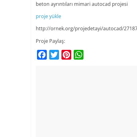
beton ayrıntıları mimari autocad projesi
proje yükle
http://ornek.org/projedetayi/autocad/2718
Proje Paylaş:
F
T
Pi
W
a
w
nt
h
c
itt
er
at
e
er
e
s
b
st
A
o
p
o
p
k