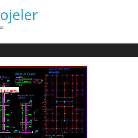
ojeler
si