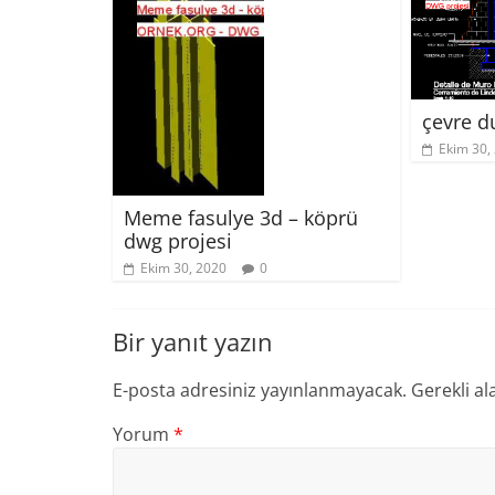
çevre d
Ekim 30,
Meme fasulye 3d – köprü
dwg projesi
Ekim 30, 2020
0
Bir yanıt yazın
E-posta adresiniz yayınlanmayacak.
Gerekli al
Yorum
*