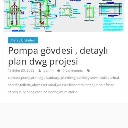
Detay Çizimleri
Pompa gövdesi , detaylı
plan dwg projesi
Ekim 30, 2020
admin
0 Comments
camara,pump,drainage,sanitary,,plumbing,sanitary,sewer,toilet,urinal,
sanitär,toilette,abwasserkanal,wasser klosett,toilettes,urinoir,fosse
septique,banhos,casa de banho,wc,mictório