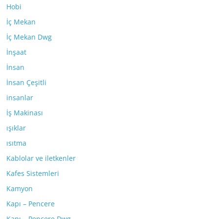
Hobi
İç Mekan
İç Mekan Dwg
İnşaat
İnsan
İnsan Çeşitli
insanlar
İş Makinası
ışıklar
ısıtma
Kablolar ve iletkenler
Kafes Sistemleri
Kamyon
Kapı – Pencere
Kapı – Pencere Dwg