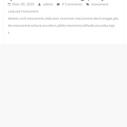
Ekim 30, 2020
admin
0 Comments
monument
cad,cad monument
details,roof,mezzanine,slab,stair,reservoir,mezzanine,dach,treppe,pla
tte,mezzanine,toiture,escaliers,dalle,mezanino,telhado,escadas,laje
s