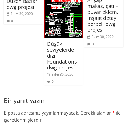
Ahşap
Düzen bazlar
makas, çatı –
dwg projesi
duvar eklem,
Ekim 30, 2020
inşaat detay
0
perdeli dwg
projesi
Ekim 30, 2020
Düşük
0
seviyelerde
dizi
Foundations
dwg projesi
Ekim 30, 2020
0
Bir yanıt yazın
E-posta adresiniz yayınlanmayacak.
Gerekli alanlar
*
ile
işaretlenmişlerdir