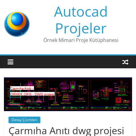
Skip
Autocad
to
content
Projeler
Örnek Mimari Proje Kütüphanesi
Detay Çizimleri
Çarmıha Anıtı dwg projesi