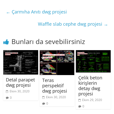
←
Çarmıha Anıtı dwg projesi
Waffle slab cephe dwg projesi
→
Bunları da sevebilirsiniz
Çelik beton
Detal parapet
Teras
kirişlerin
dwg projesi
perspektif
detay dwg
dwg projesi
Ekim 30, 2020
projesi
Ekim 30, 2020
0
Ekim 29, 2020
0
0