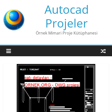
Skip
Autocad
to
content
Projeler
Örnek Mimari Proje Kütüphanesi