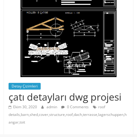
Detay Çizimleri
çatı detayları dwg projesi
Ekim 30, 2020
admin
0 Comments
roof
details,barn,shed,cover,structure,roof,dach,terrasse,lagerschuppen,h
angar,toit