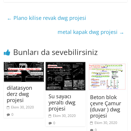
←
Plano kilise revak dwg projesi
metal kapak dwg projesi
→
Bunları da sevebilirsiniz
dilatasyon
derz dwg
Su sayacı
Beton blok
projesi
yeraltı dwg
çevre Çamur
Ekim 30, 2020
projesi
(duvar ) dwg
0
projesi
Ekim 30, 2020
Ekim 30, 2020
0
0