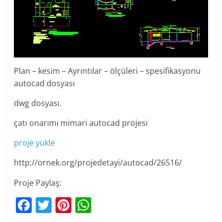
Plan – kesim – Ayrıntılar – ölçüleri – spesifikasyonu
autocad dosyası
dwg dosyası.
çatı onarımı mimari autocad projesi
proje yükle
http://ornek.org/projedetayi/autocad/26516/
Proje Paylaş:
F
T
Pi
W
a
w
nt
h