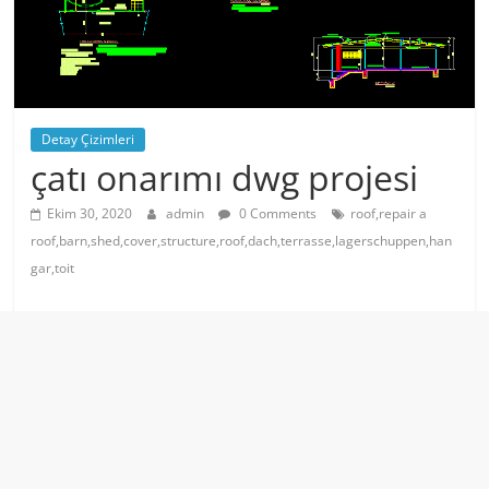
Detay Çizimleri
çatı onarımı dwg projesi
Ekim 30, 2020
admin
0 Comments
roof,repair a
roof,barn,shed,cover,structure,roof,dach,terrasse,lagerschuppen,han
gar,toit