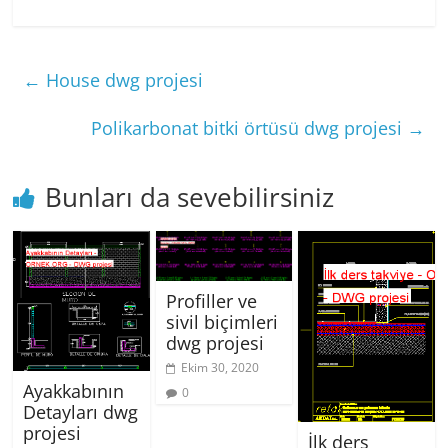
←
House dwg projesi
Polikarbonat bitki örtüsü dwg projesi
→
Bunları da sevebilirsiniz
Profiller ve
sivil biçimleri
dwg projesi
Ekim 30, 2020
Ayakkabının
0
Detayları dwg
projesi
İlk ders