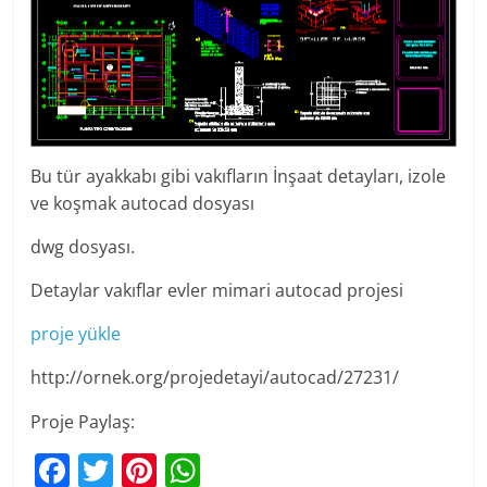
Bu tür ayakkabı gibi vakıfların İnşaat detayları, izole
ve koşmak autocad dosyası
dwg dosyası.
Detaylar vakıflar evler mimari autocad projesi
proje yükle
http://ornek.org/projedetayi/autocad/27231/
Proje Paylaş:
F
T
Pi
W