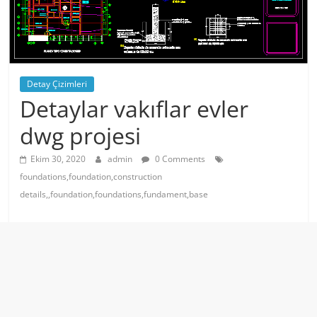
Detay Çizimleri
Detaylar vakıflar evler
dwg projesi
Ekim 30, 2020
admin
0 Comments
foundations,foundation,construction
details,,foundation,foundations,fundament,base