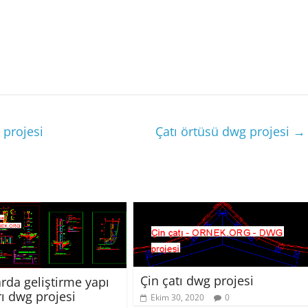
 projesi
Çatı örtüsü dwg projesi
→
Çin çatı dwg projesi
rda geliştirme yapı
rı dwg projesi
Ekim 30, 2020
0