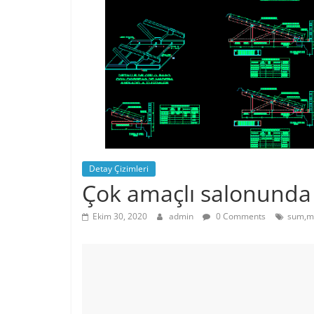
Detay Çizimleri
Çok amaçlı salonunda İ
Ekim 30, 2020
admin
0 Comments
sum,mu