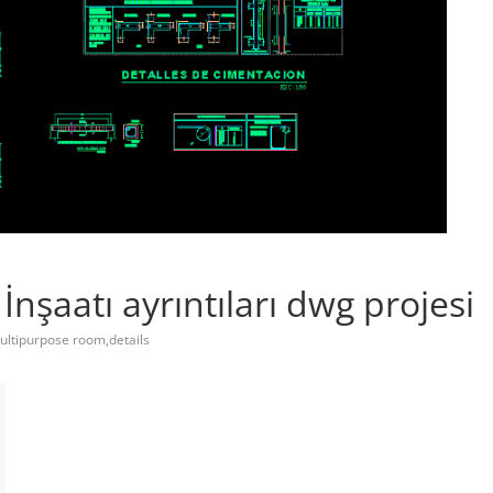
nşaatı ayrıntıları dwg projesi
ltipurpose room,details