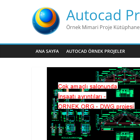
Skip
Autocad Pr
to
content
Örnek Mimari Proje Kütüphane
ANA SAYFA
AUTOCAD ÖRNEK PROJELER