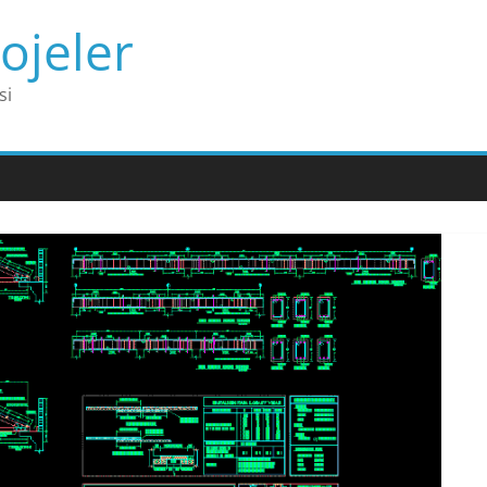
ojeler
si