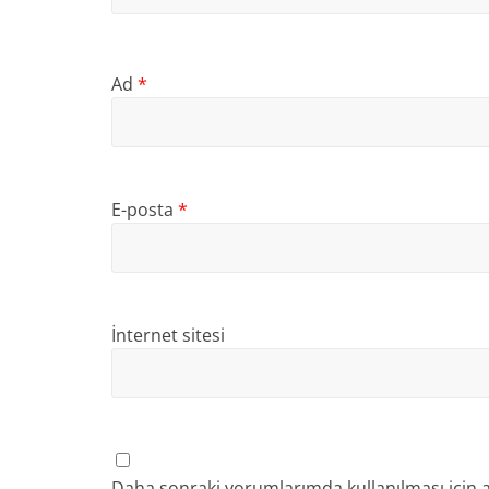
Ad
*
E-posta
*
İnternet sitesi
Daha sonraki yorumlarımda kullanılması için a