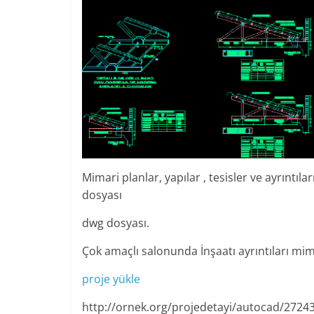
Mimari planlar, yapılar , tesisler ve ayrıntıl
dosyası
dwg dosyası.
Çok amaçlı salonunda İnşaatı ayrıntıları mi
proje yükle
http://ornek.org/projedetayi/autocad/2724