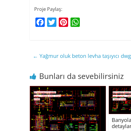
Proje Paylaş:
F
T
Pi
W
a
w
nt
h
c
itt
er
at
e
er
e
s
←
Yağmur oluk beton levha taşıyıcı dwg
b
st
A
o
p
Bunları da sevebilirsiniz
o
p
k
Banyola
detayla