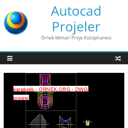
Skip
Autocad
to
content
Projeler
Örnek Mimari Proje Kütüphanesi