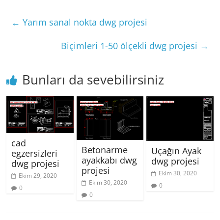
←
Yarım sanal nokta dwg projesi
Biçimleri 1-50 ölçekli dwg projesi
→
Bunları da sevebilirsiniz
cad
Betonarme
Uçağın Ayak
egzersizleri
ayakkabı dwg
dwg projesi
dwg projesi
projesi
Ekim 30, 2020
Ekim 29, 2020
Ekim 30, 2020
0
0
0