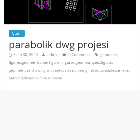
Çizim
parabolik dwg projesi
Ekim 30, 2020
admin
0 Comments
geometric
figures,geometrischen figuren,figures géométriques,figuras
geométricas,drawing with autocad,zeichnung mit autocad,dessin avec
autocad,desenho com autocad