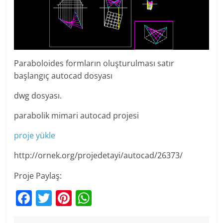
Paraboloides formların oluşturulması satır
başlangıç autocad dosyası
dwg dosyası.
parabolik mimari autocad projesi
proje yükle
http://ornek.org/projedetayi/autocad/26373/
Proje Paylaş:
F
T
Pi
W
a
w
nt
h