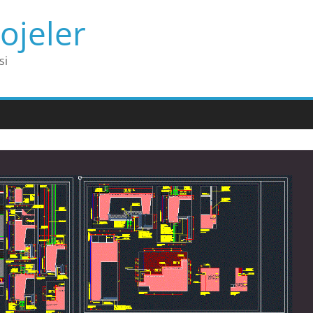
ojeler
si