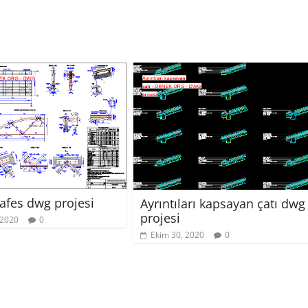
afes dwg projesi
Ayrıntıları kapsayan çatı dwg
projesi
 2020
0
Ekim 30, 2020
0