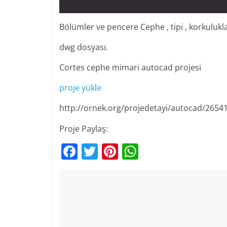
Bölümler ve pencere Cephe , tipi , korkulukl
dwg dosyası.
Cortes cephe mimari autocad projesi
proje yükle
http://ornek.org/projedetayi/autocad/2654
Proje Paylaş:
F
T
Pi
W
a
w
nt
h
c
itt
er
at
e
er
e
s
b
st
A