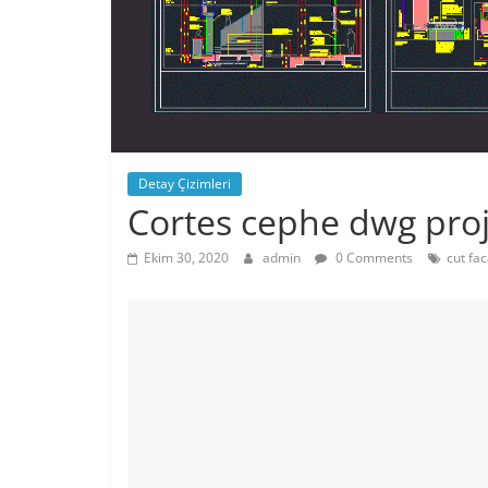
Detay Çizimleri
Cortes cephe dwg proj
Ekim 30, 2020
admin
0 Comments
cut fac