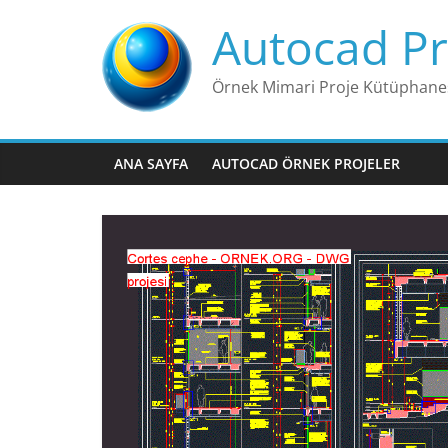
Skip
Autocad Pr
to
content
Örnek Mimari Proje Kütüphane
ANA SAYFA
AUTOCAD ÖRNEK PROJELER