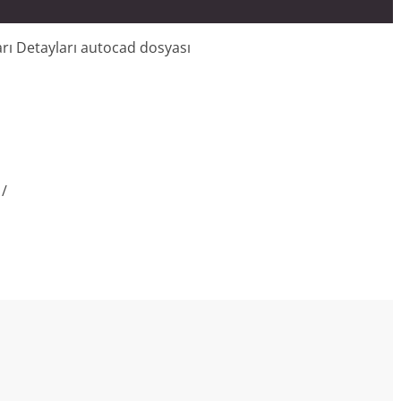
arı Detayları autocad dosyası
1/