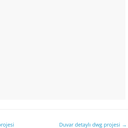
rojesi
Duvar detaylı dwg projesi
→