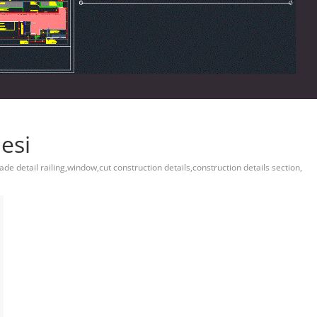
esi
ade detail railing,window,cut construction details,construction details section,