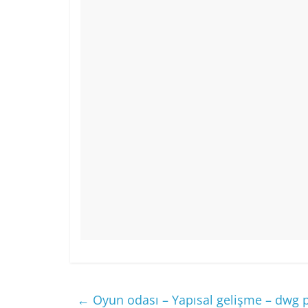
o
p
o
p
k
←
Oyun odası – Yapısal gelişme – dwg p