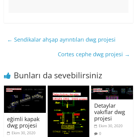
←
Sendikalar ahşap ayrıntıları dwg projesi
Cortes cephe dwg projesi
→
Bunları da sevebilirsiniz
Detaylar
vakıflar dwg
projesi
eğimli kapak
dwg projesi
Ekim 30, 2020
Ekim 30, 2020
0