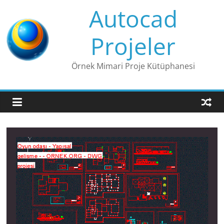
Skip
Autocad
to
content
Projeler
Örnek Mimari Proje Kütüphanesi