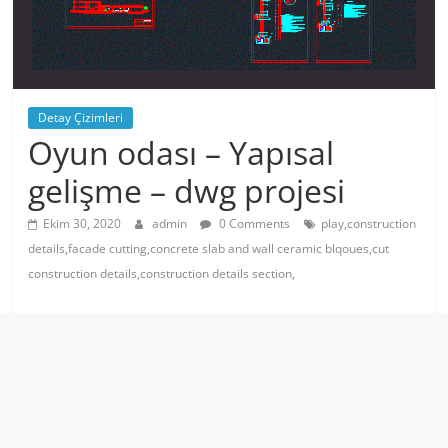
Detay Çizimleri
Oyun odası – Yapısal
gelişme – dwg projesi
Ekim 30, 2020
admin
0 Comments
play,construction
details,facade cutting,concrete slab and wall ceramic blqoues,cut
construction details,construction details section,